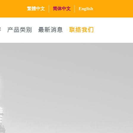
繁體中文
简体中文
English
容
产品类别
最新消息
联络我们