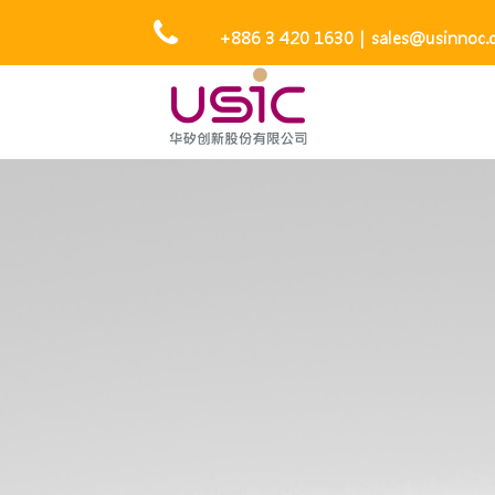
Skip
+886 3 420 1630
|
sales@usinnoc
to
content